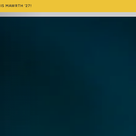
IS MAWRTH ’27!