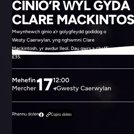
CINIO’R ŴYL GYDA
CLARE MACKINTO
Mwynhewch ginio a'r golygfeydd godidog o
Westy Caerwylan, yng nghwmni Clare
Mackintosh, yr awdur lleol. Dau gwrs a choffi:
£35.
Mehefin
17
12:00
Mercher
Gwesty Caerwylan
Rhannu dolen
Copïo dolen